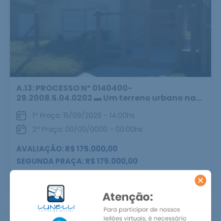
A.13: PROCESSO Nº 0140400-
29.2008.5.04.0202 ▬ Um terreno urbano na...
1ª Praça: 15/09/2026 - 14:00hs
2ª Praça: 00/00/0000 - 00:00hs
AVALIAÇÃO: R$ 175.000,00
SEGUNDA PRAÇA: R$ 175.000,00
ABERTO PARA LANCES
EM LEILÃO