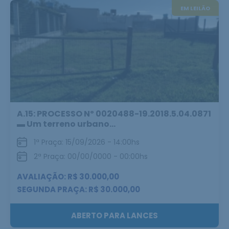
EM LEILÃO
A.15: PROCESSO Nº 0020488-19.2018.5.04.0871
▬ Um terreno urbano...
1ª Praça: 15/09/2026 - 14:00hs
2ª Praça: 00/00/0000 - 00:00hs
AVALIAÇÃO: R$ 30.000,00
SEGUNDA PRAÇA: R$ 30.000,00
ABERTO PARA LANCES