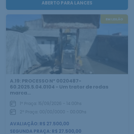
ABERTO PARA LANCES
EM LEILÃO
A.19: PROCESSO Nº 0020487-
60.2025.5.04.0104 - Um trator de rodas
marca...
1ª Praça: 15/09/2026 - 14:00hs
2ª Praça: 00/00/0000 - 00:00hs
AVALIAÇÃO: R$ 27.500,00
SEGUNDA PRAÇA: R$ 27.500,00