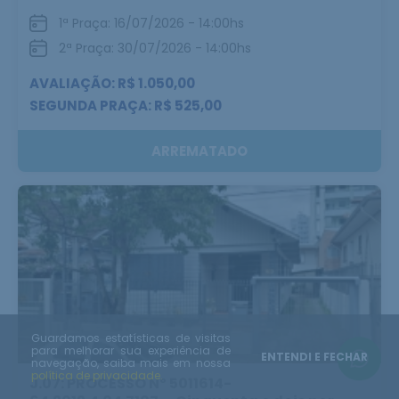
1ª Praça: 16/07/2026 - 14:00hs
2ª Praça: 30/07/2026 - 14:00hs
AVALIAÇÃO: R$ 1.050,00
SEGUNDA PRAÇA: R$ 525,00
ARREMATADO
Guardamos estatísticas de visitas
para melhorar sua experiência de
ENTENDI E FECHAR
navegação, saiba mais em nossa
política de privacidade.
J.07: PROCESSO Nº 5011614-