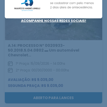
ACOMPANHE NOSSAS REDES SOCIAIS!
A.14: PROCESSO Nº 0020933-
50.2018.5.04.0802 ▬ Um automóvel
Chevrolet...
1ª Praça: 15/09/2026 - 14:00hs
2ª Praça: 00/00/0000 - 00:00hs
AVALIAÇÃO: R$ 9.035,00
SEGUNDA PRAÇA: R$ 9.035,00
ABERTO PARA LANCES