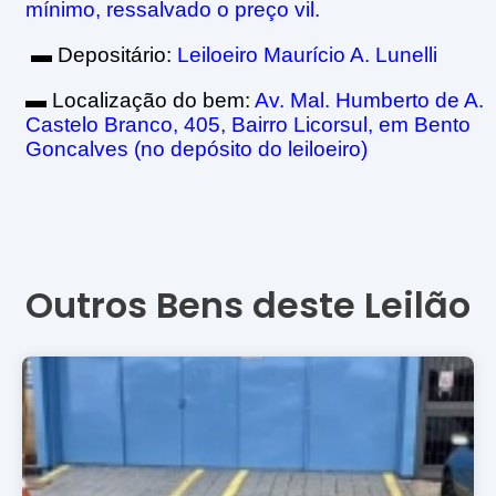
mínimo, ressalvado o preço vil.
▬
Depositário:
Leiloeiro Maurício A. Lunelli
▬
Localização do bem:
Av. Mal. Humberto de A.
Castelo Branco, 405, Bairro Licorsul, em Bento
Goncalves (no depósito do leiloeiro)
Outros Bens deste Leilão