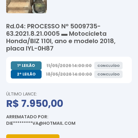
Rd.04: PROCESSO Nº 5009735-
63.2021.8.21.0005 ▬ Motocicleta
Honda/BIZ 110I, ano e modelo 2018,
placa IYL-0H87
11/05/2026 14:00:00
1º LEILÃO
CONCLUÍDO
18/05/2026 14:00:00
2º LEILÃO
CONCLUÍDO
ÚLTIMO LANCE:
R$ 7.950,00
ARREMATADO POR:
DIE*********VA@HOTMAIL.COM