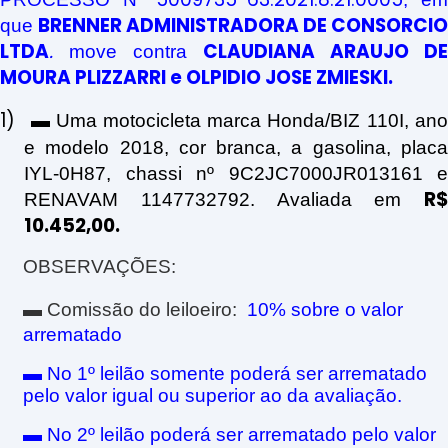
BRENNER ADMINISTRADORA DE CONSORCIO
que
LTDA
.
CLAUDIANA ARAUJO DE
move contra
MOURA PLIZZARRI e OLPIDIO JOSE ZMIESKI
.
1)
▬
Uma motocicleta marca Honda/BIZ 110I, an
e modelo 2018, cor branca, a gasolina, placa
IYL-0H87, chassi nº 9C2JC7000JR013161 e
R$
RENAVAM 1147732792. Avaliada em
10.452,00.
OBSERVAÇÕES:
▬
Comissão do leiloeiro:
10
% sobre o valor
arrematado
▬
No 1º leilão somente poderá ser arrematado
pelo valor igual ou superior ao da avaliação.
▬
No 2º leilão poderá ser arrematado pelo valor